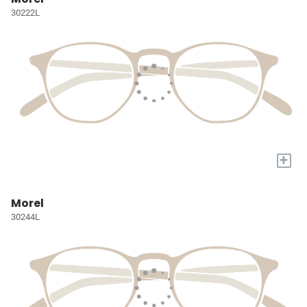
30222L
+
Morel
30244L