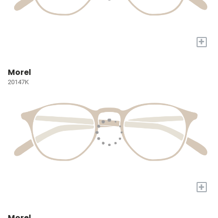
+
Morel
20147K
+
Morel