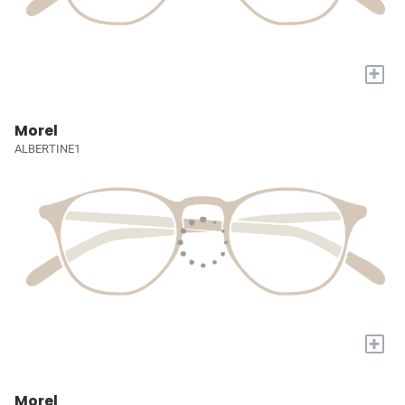
+
Morel
ALBERTINE1
+
Morel