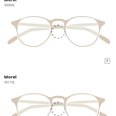
30065L
+
Morel
30173L