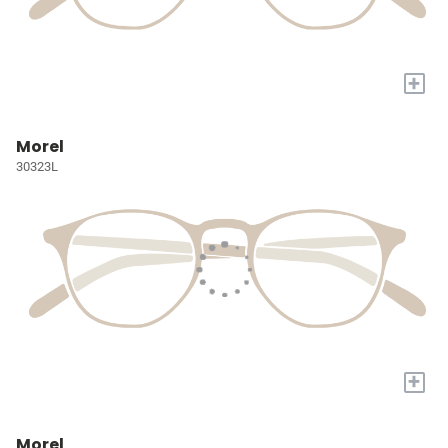
+
Morel
30323L
+
Morel