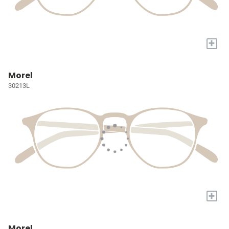
+
Morel
30213L
+
Morel