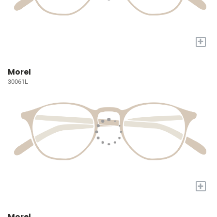
+
Morel
30061L
+
Morel