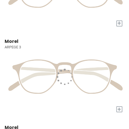
+
Morel
ARPEGE 3
+
Morel