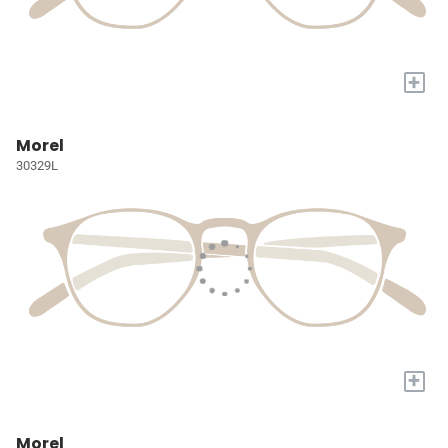
+
Morel
30329L
+
Morel