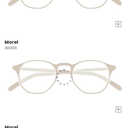
+
Morel
30253S
+
Morel