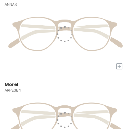
ANNA 6
+
Morel
ARPEGE 1