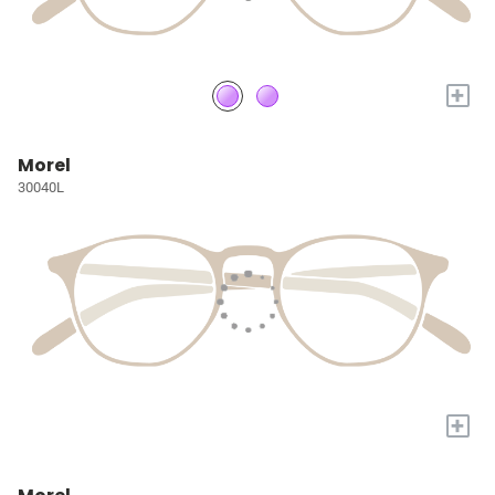
+
Morel
30040L
+