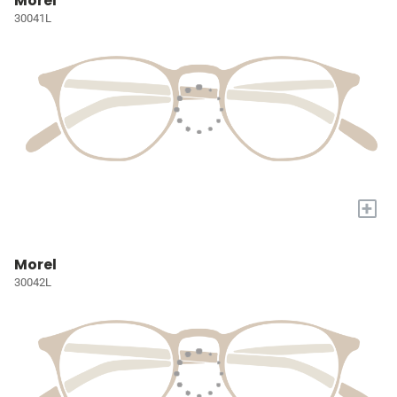
Morel
30041L
+
Morel
30042L