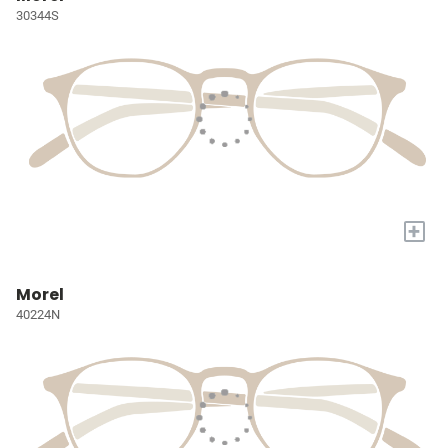
30344S
+
Morel
40224N