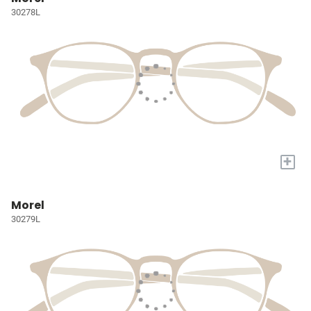
30278L
+
Morel
30279L