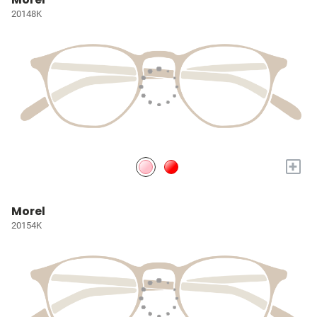
20148K
+
Morel
20154K