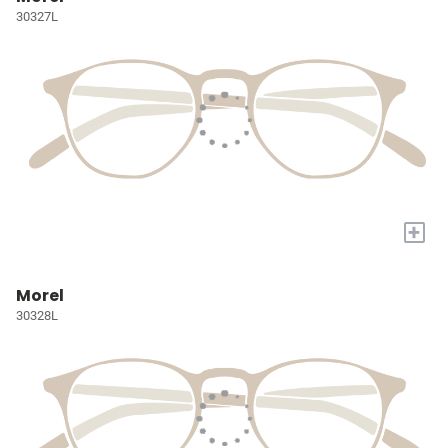
30327L
+
Morel
30328L