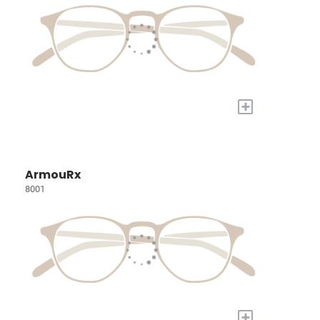
+
ArmouRx
8001
+