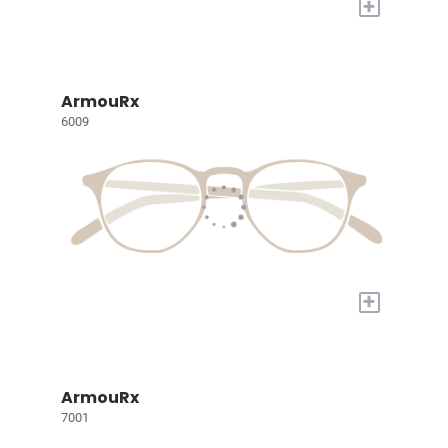
+
ArmouRx
6009
+
ArmouRx
7001