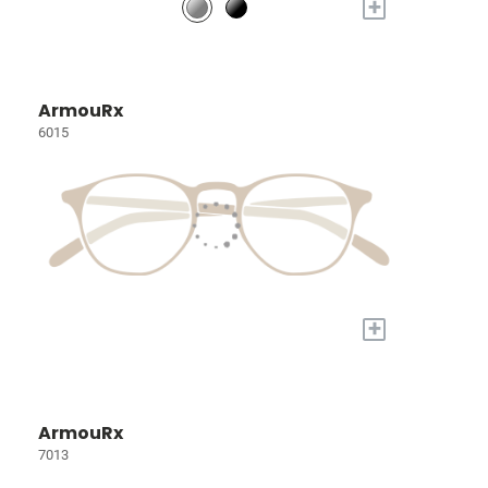
+
ArmouRx
6015
+
ArmouRx
7013