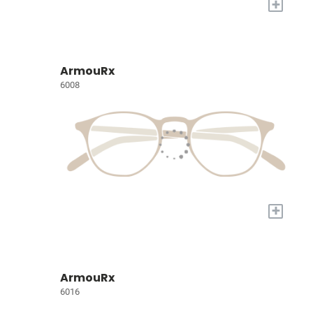
+
ArmouRx
6008
+
ArmouRx
6016