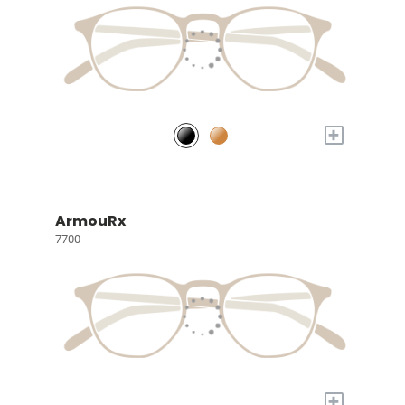
+
ArmouRx
7700
+