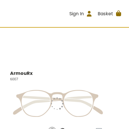
Sign In
Basket
ArmouRx
6007