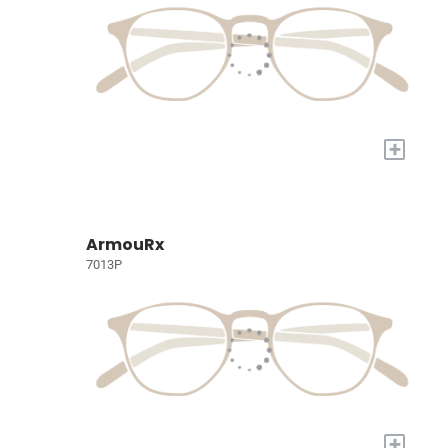
+
ArmouRx
7013P
+