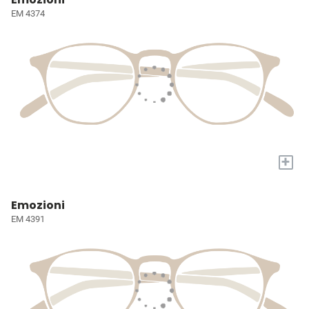
EM 4374
+
Emozioni
EM 4391