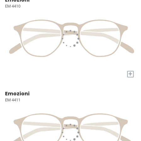
EM 4410
+
Emozioni
EM 4411