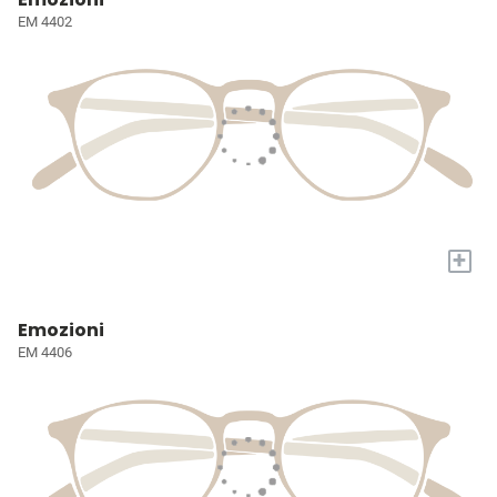
EM 4402
+
Emozioni
EM 4406